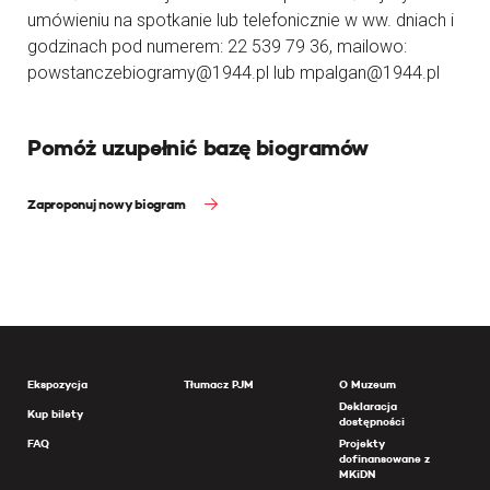
umówieniu na spotkanie lub telefonicznie w ww. dniach i
godzinach pod numerem: 22 539 79 36, mailowo:
powstanczebiogramy@1944.pl lub mpalgan@1944.pl
Pomóż uzupełnić bazę biogramów
Zaproponuj nowy biogram
Ekspozycja
Tłumacz PJM
O Muzeum
Deklaracja
Kup bilety
dostępności
FAQ
Projekty
dofinansowane z
MKiDN