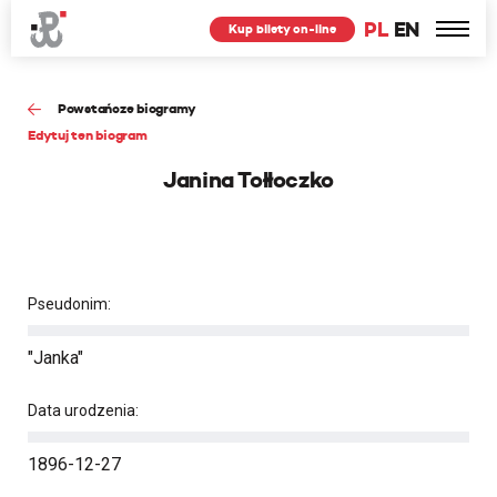
PL
EN
Kup bilety on-line
Powstańcze biogramy
Edytuj ten biogram
Janina Tołłoczko
Pseudonim:
"Janka"
Data urodzenia:
1896-12-27