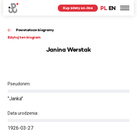
PL
EN
Kup bilety on-line
Powstańcze biogramy
Edytuj ten biogram
Janina Werstak
Pseudonim:
"Janka"
Data urodzenia:
1926-03-27