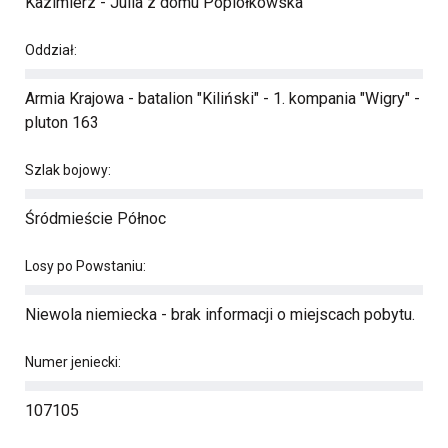
Kazimierz - Julia z domu Popiołkowska
Oddział:
Armia Krajowa - batalion "Kiliński" - 1. kompania "Wigry" -
pluton 163
Szlak bojowy:
Śródmieście Północ
Losy po Powstaniu:
Niewola niemiecka - brak informacji o miejscach pobytu.
Numer jeniecki:
107105