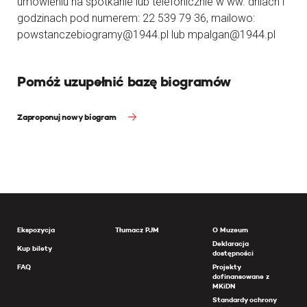
umówieniu na spotkanie lub telefonicznie w ww. dniach i
godzinach pod numerem: 22 539 79 36, mailowo:
powstanczebiogramy@1944.pl lub mpalgan@1944.pl
Pomóż uzupełnić bazę biogramów
Zaproponuj nowy biogram
Ekspozycja
Tłumacz PJM
O Muzeum
Deklaracja
Kup bilety
dostępności
FAQ
Projekty
dofinansowane z
MKiDN
Standardy ochrony