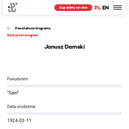
PL
EN
Kup bilety on-line
Powstańcze biogramy
Edytuj ten biogram
Janusz Damski
Pseudonim:
"Sam"
Data urodzenia:
1924-03-11