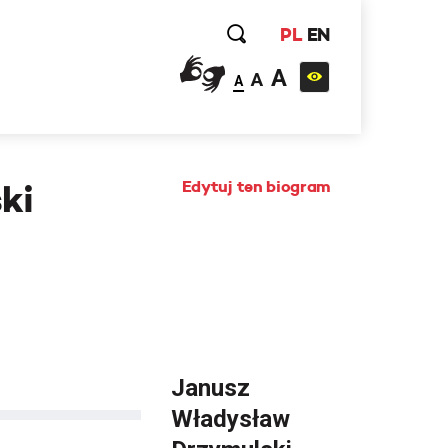
PL
EN
A
A
A
Edytuj ten biogram
ki
Janusz
Władysław