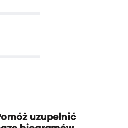
Pomóż uzupełnić
bazę biogramów