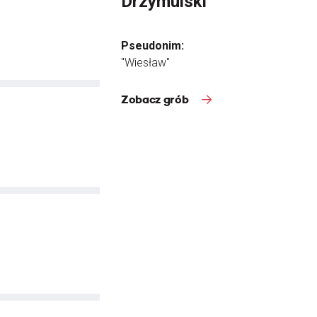
Drzymulski
Pseudonim:
"Wiesław"
Zobacz grób