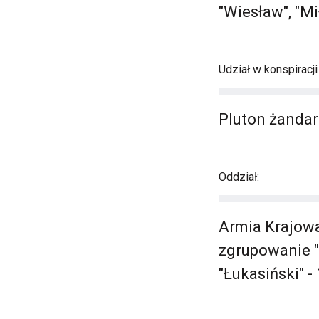
"Wiesław", "Mi
Udział w konspiracj
Pluton żandar
Oddział:
Armia Krajowa
zgrupowanie "S
"Łukasiński" -