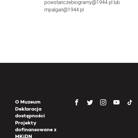
powstanczebiogramy@1944.pl lub
mpalgan@1944.pl
O Muzeum
Deklaracja
dostępności
Projekty
dofinansowane z
MKiDN