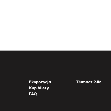
Ekspozycja
Tłumacz PJM
Kup bilety
FAQ