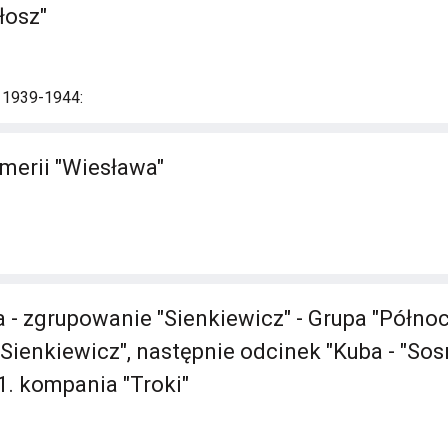
łosz"
i 1939-1944:
merii "Wiesława"
 - zgrupowanie "Sienkiewicz" - Grupa "Północ
ienkiewicz", następnie odcinek "Kuba - "Sosn
 1. kompania "Troki"