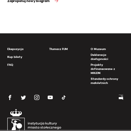
Zaproponuj nowy biogram
Ekspozycja
Tłumacz PJM
O Muzeum
Deklaracja
Kup bilety
dostępności
FAQ
Projekty
dofinansowane z
MKiDN
Standardy ochrony
małoletnich