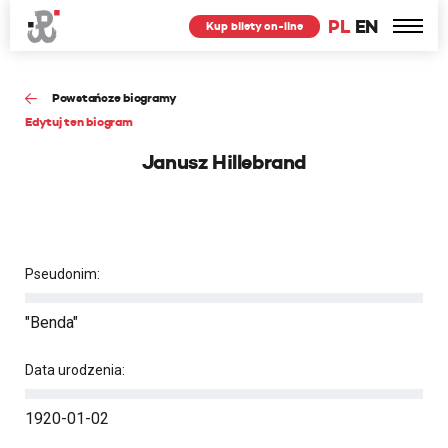
PL
EN
Kup bilety on-line
Powstańcze biogramy
Edytuj ten biogram
Janusz Hillebrand
Pseudonim:
"Benda"
Data urodzenia:
1920-01-02