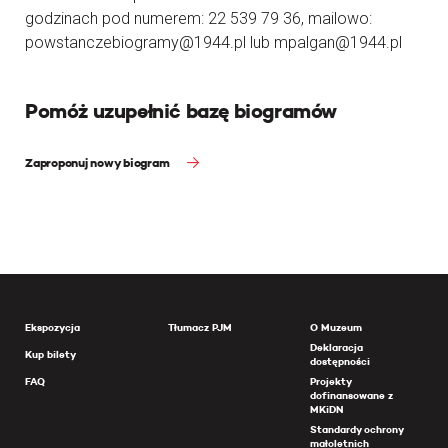
godzinach pod numerem: 22 539 79 36, mailowo:
powstanczebiogramy@1944.pl lub mpalgan@1944.pl
Pomóż uzupełnić bazę biogramów
Zaproponuj nowy biogram
Ekspozycja
Tłumacz PJM
O Muzeum
Deklaracja
Kup bilety
dostępności
FAQ
Projekty
dofinansowane z
MKiDN
Standardy ochrony
małoletnich