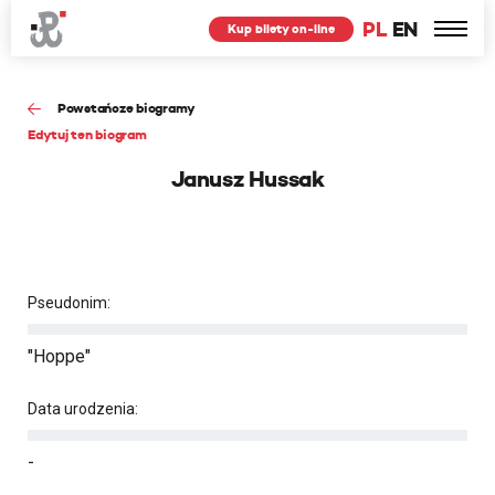
PL
EN
Kup bilety on-line
Powstańcze biogramy
Edytuj ten biogram
Janusz Hussak
Pseudonim:
"Hoppe"
Data urodzenia:
-