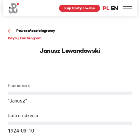
PL
EN
Kup bilety on-line
Powstańcze biogramy
Edytuj ten biogram
Janusz Lewandowski
Pseudonim:
"Janusz"
Data urodzenia:
1924-03-10