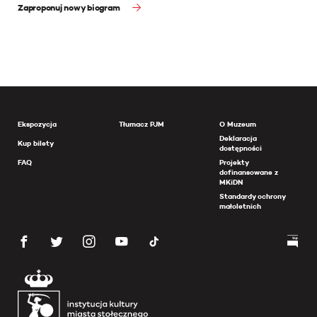
Zaproponuj nowy biogram
Ekspozycja
Tłumacz PJM
O Muzeum
Deklaracja
Kup bilety
dostępności
FAQ
Projekty
dofinansowane z
MKiDN
Standardy ochrony
małoletnich