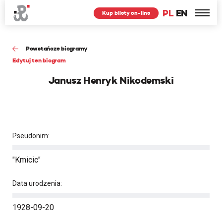
PL
EN
Kup bilety on-line
Powstańcze biogramy
Edytuj ten biogram
Janusz Henryk Nikodemski
Pseudonim:
"Kmicic"
Data urodzenia:
1928-09-20