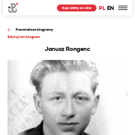
PL
EN
Kup bilety on-line
Powstańcze biogramy
Edytuj ten biogram
Janusz Rongenc