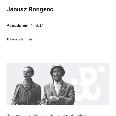
Janusz Rongenc
Pseudonim:
"Bolek"
Zobacz grób
Posiadasz jakiekolwiek dane lub materiały o