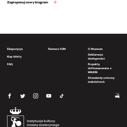
Zaproponuj nowy biogram
Ekspozycja
Tłumacz PJM
O Muzeum
Deklaracja
Kup bilety
dostępności
FAQ
Projekty
dofinansowane z
MKiDN
Standardy ochrony
małoletnich