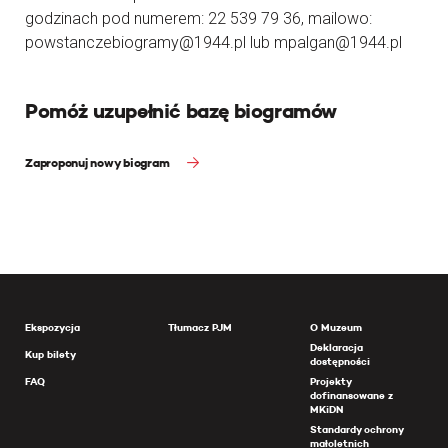
godzinach pod numerem: 22 539 79 36, mailowo:
powstanczebiogramy@1944.pl lub mpalgan@1944.pl
Pomóż uzupełnić bazę biogramów
Zaproponuj nowy biogram
Ekspozycja
Tłumacz PJM
O Muzeum
Deklaracja
Kup bilety
dostępności
FAQ
Projekty
dofinansowane z
MKiDN
Standardy ochrony
małoletnich