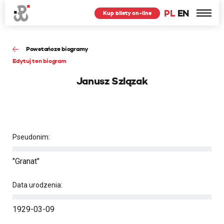
PL
EN
Kup bilety on-line
Powstańcze biogramy
Edytuj ten biogram
Janusz Szlązak
Pseudonim:
"Granat"
Data urodzenia:
1929-03-09