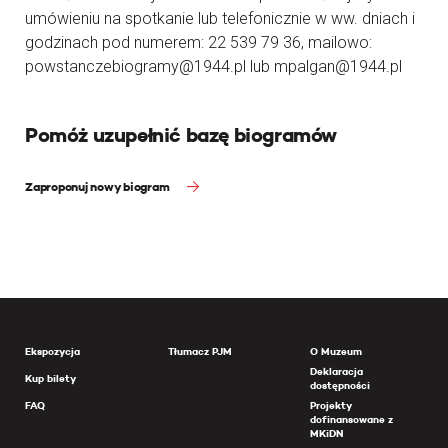
umówieniu na spotkanie lub telefonicznie w ww. dniach i
godzinach pod numerem: 22 539 79 36, mailowo:
powstanczebiogramy@1944.pl lub mpalgan@1944.pl
Pomóż uzupełnić bazę biogramów
Zaproponuj nowy biogram
Ekspozycja
Tłumacz PJM
O Muzeum
Deklaracja
Kup bilety
dostępności
FAQ
Projekty
dofinansowane z
MKiDN