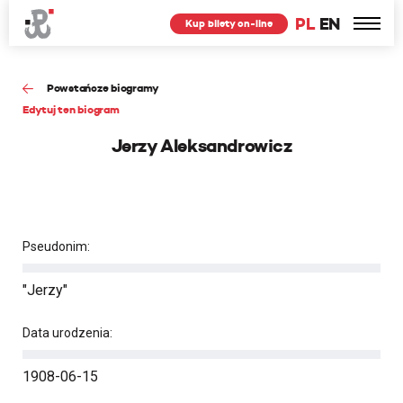
PL
EN
Kup bilety on-line
Powstańcze biogramy
Edytuj ten biogram
Jerzy Aleksandrowicz
Pseudonim:
"Jerzy"
Data urodzenia:
1908-06-15