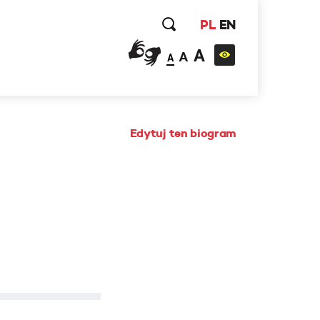
PL
EN
A
A
A
Edytuj ten biogram