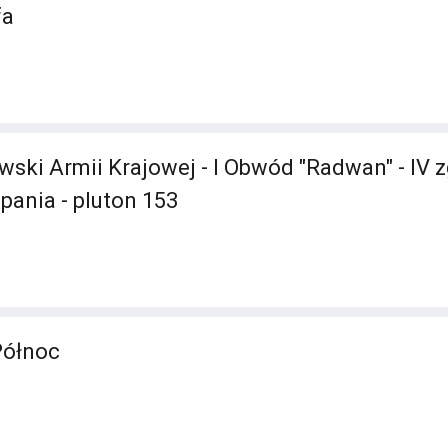
fa
ski Armii Krajowej - I Obwód "Radwan" - IV
mpania - pluton 153
Północ