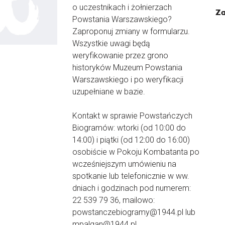
o uczestnikach i żołnierzach
Za
Powstania Warszawskiego?
Zaproponuj zmiany w formularzu.
Wszystkie uwagi będą
weryfikowanie przez grono
historyków Muzeum Powstania
Warszawskiego i po weryfikacji
uzupełniane w bazie.
Kontakt w sprawie Powstańczych
Biogramów: wtorki (od 10:00 do
14:00) i piątki (od 12:00 do 16:00)
osobiście w Pokoju Kombatanta po
wcześniejszym umówieniu na
spotkanie lub telefonicznie w ww.
dniach i godzinach pod numerem:
22 539 79 36, mailowo:
powstanczebiogramy@1944.pl lub
mpalgan@1944.pl