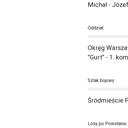
Michał - Józe
Oddział:
Okręg Warszaw
"Gurt" - 1. ko
Szlak bojowy:
Śródmieście 
Losy po Powstaniu: