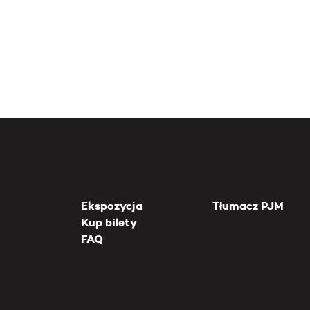
Ekspozycja
Tłumacz PJM
Kup bilety
FAQ