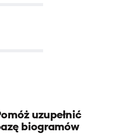
Pomóż uzupełnić
bazę biogramów