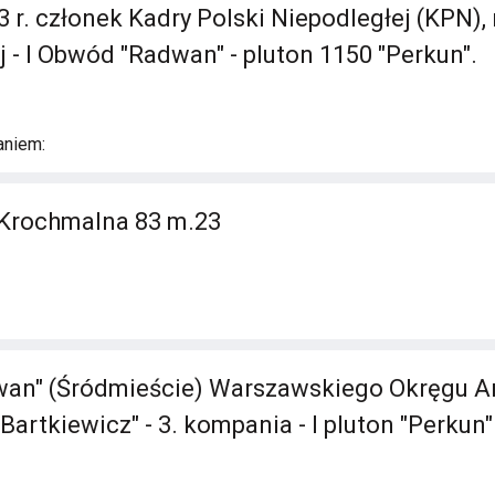
3 r. członek Kadry Polski Niepodległej (KPN),
 - I Obwód "Radwan" - pluton 1150 "Perkun".
aniem:
 Krochmalna 83 m.23
an" (Śródmieście) Warszawskiego Okręgu Ar
artkiewicz" - 3. kompania - I pluton "Perkun