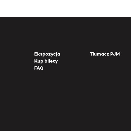
Ekspozycja
Tłumacz PJM
Kup bilety
FAQ