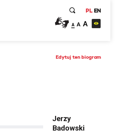
PL
EN
A
A
A
Edytuj ten biogram
Jerzy
Badowski