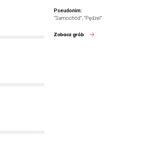
Pseudonim:
"Samochód", "Pędzel"
Zobacz grób