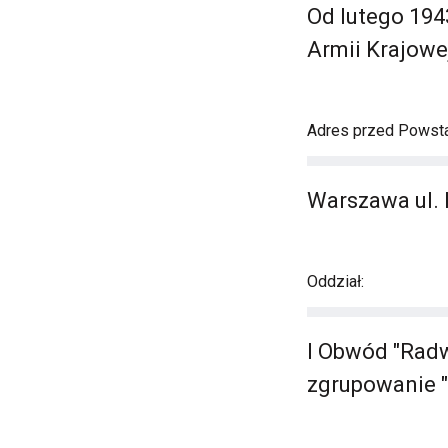
Od lutego 194
Armii Krajowej
Adres przed Powst
Warszawa ul.
Oddział:
I Obwód "Radw
zgrupowanie "B