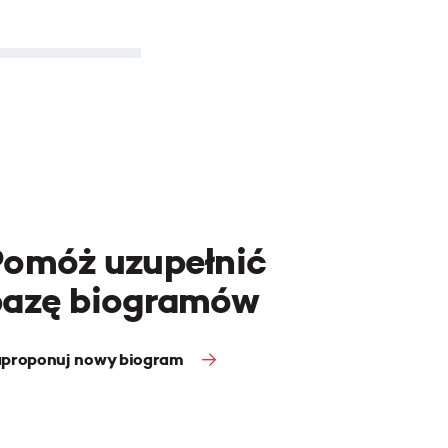
Pomóż uzupełnić
bazę biogramów
proponuj nowy biogram