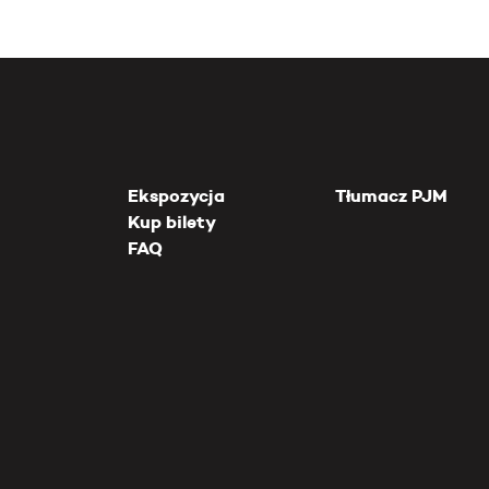
Ekspozycja
Tłumacz PJM
Kup bilety
FAQ