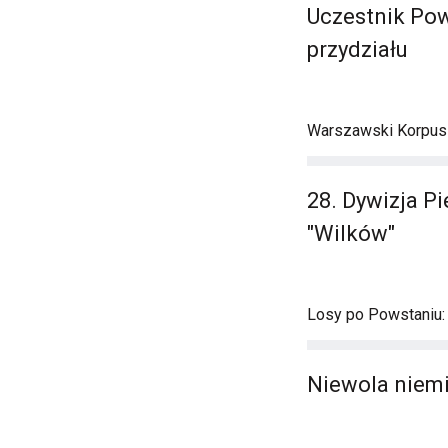
Uczestnik Pow
przydziału
Warszawski Korpus A
28. Dywizja Pi
"Wilków"
Losy po Powstaniu:
Niewola niemi