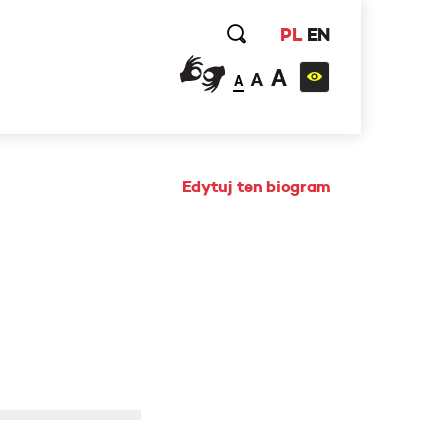
PL
EN
A
A
A
Edytuj ten biogram