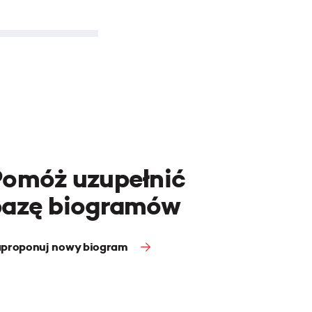
Pomóż uzupełnić
bazę biogramów
proponuj nowy biogram