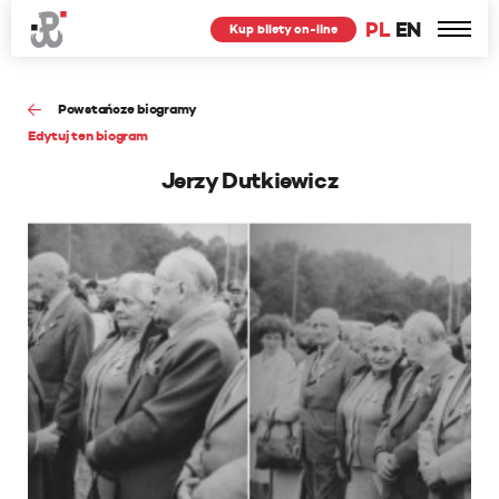
PL
EN
Kup bilety on-line
Powstańcze biogramy
Edytuj ten biogram
Jerzy Dutkiewicz