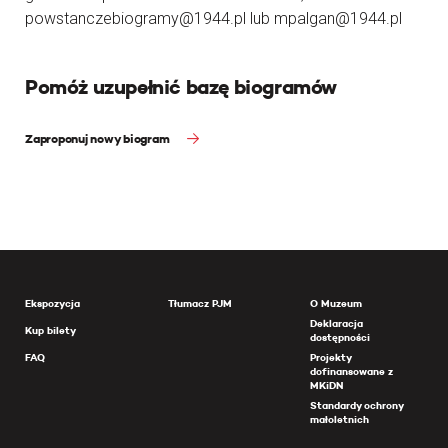
powstanczebiogramy@1944.pl lub mpalgan@1944.pl
Pomóż uzupełnić bazę biogramów
Zaproponuj nowy biogram
Ekspozycja
Tłumacz PJM
O Muzeum
Deklaracja
Kup bilety
dostępności
FAQ
Projekty
dofinansowane z
MKiDN
Standardy ochrony
małoletnich