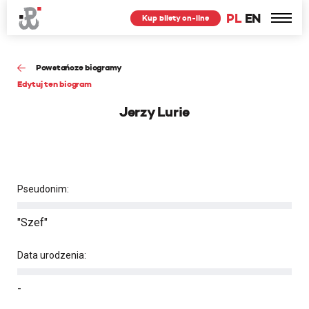
PL
EN
Kup bilety on-line
Powstańcze biogramy
Edytuj ten biogram
Jerzy Lurie
Pseudonim:
"Szef"
Data urodzenia:
-