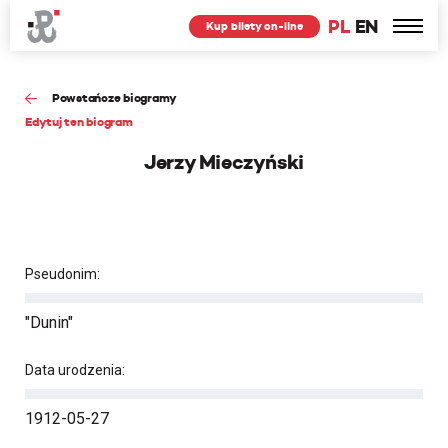
PL
EN
Kup bilety on-line
Powstańcze biogramy
Edytuj ten biogram
Jerzy Mieczyński
Pseudonim:
"Dunin"
Data urodzenia:
1912-05-27