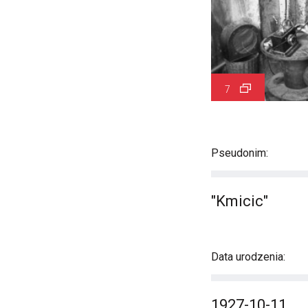
7
Pseudonim:
"Kmicic"
Data urodzenia:
1927-10-11