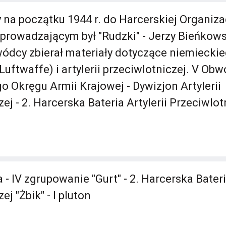
 na początku 1944 r. do Harcerskiej Organiz
prowadzającym był "Rudzki" - Jerzy Bieńkows
ódcy zbierał materiały dotyczące niemieckie
uftwaffe) i artylerii przeciwlotniczej. V O
 Okręgu Armii Krajowej - Dywizjon Artylerii
ej - 2. Harcerska Bateria Artylerii Przeciwlotn
- IV zgrupowanie "Gurt" - 2. Harcerska Bateria
ej "Żbik" - I pluton