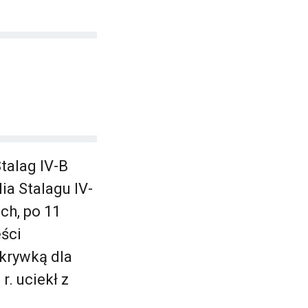
talag IV-B
ia Stalagu IV-
ch, po 11
ęści
ykrywką dla
r. uciekł z