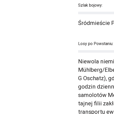
Szlak bojowy:
Śródmieście 
Losy po Powstaniu:
Niewola niemi
Mühlberg/Elbe
G Oschatz), g
godzin dzienn
samolotów Mes
tajnej filii z
transportu e