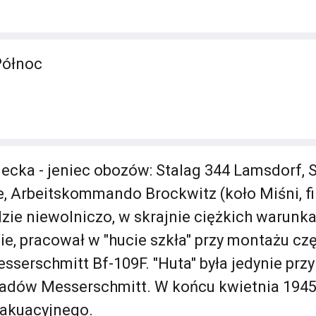
Północ
ecka - jeniec obozów: Stalag 344 Lamsdorf, S
, Arbeitskommando Brockwitz (koło Miśni, fil
dzie niewolniczo, w skrajnie ciężkich warunka
ie, pracował w "hucie szkła" przy montażu cz
serschmitt Bf-109F. "Huta" była jedynie prz
akładów Messerschmitt. W końcu kwietnia 1945 
wakuacyjnego.