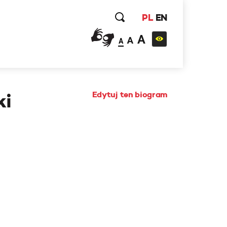
PL
EN
A
A
A
Edytuj ten biogram
ki