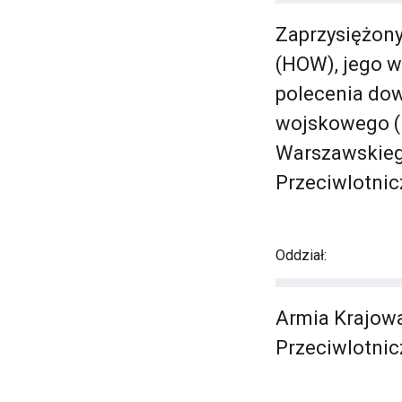
Zaprzysiężony
(HOW), jego w
polecenia dow
wojskowego (L
Warszawskiego
Przeciwlotnicz
Oddział:
Armia Krajowa 
Przeciwlotnicz