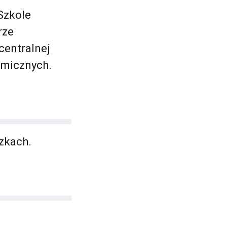
Szkole
rze
centralnej
omicznych.
zkach.