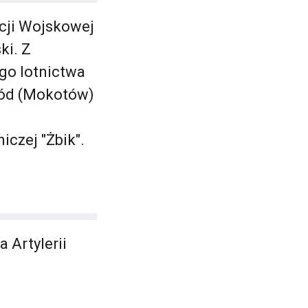
acji Wojskowej
ki. Z
go lotnictwa
bwód (Mokotów)
iczej "Żbik".
 Artylerii