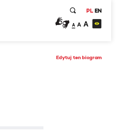
PL
EN
A
A
A
Edytuj ten biogram