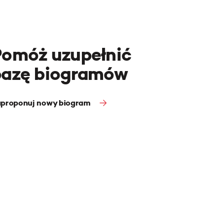
Pomóż uzupełnić
bazę biogramów
proponuj nowy biogram