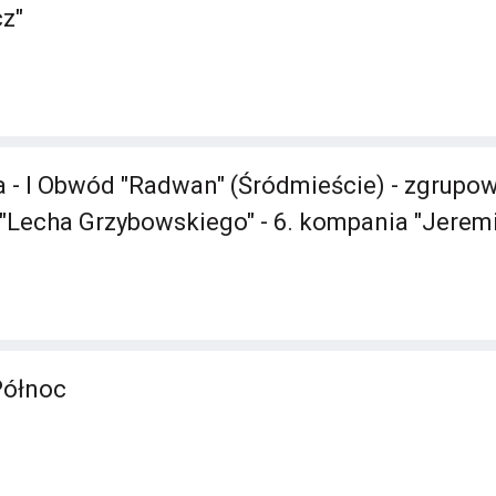
cz"
 - I Obwód "Radwan" (Śródmieście) - zgrupow
ion "Lecha Grzybowskiego" - 6. kompania "Jeremi
Północ