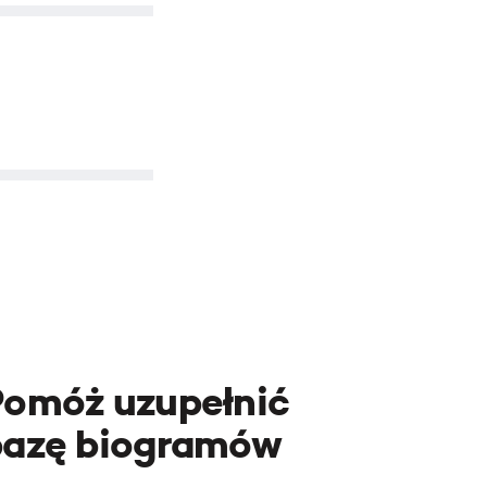
Pomóż uzupełnić
bazę biogramów