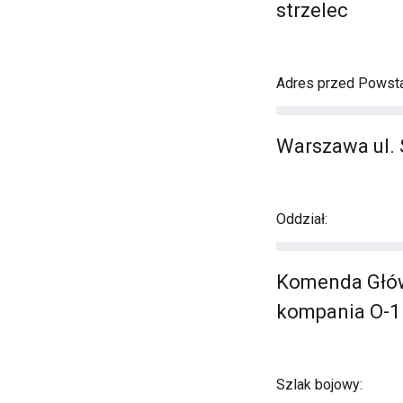
strzelec
Adres przed Powst
Warszawa ul. 
Oddział:
Komenda Główna
kompania O-1
Szlak bojowy: