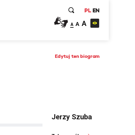
PL
EN
A
A
A
Edytuj ten biogram
Jerzy Szuba