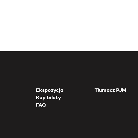
Ekspozycja
Tłumacz PJM
Kup bilety
FAQ