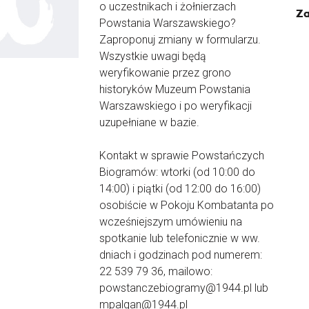
o uczestnikach i żołnierzach
Za
Powstania Warszawskiego?
Zaproponuj zmiany w formularzu.
Wszystkie uwagi będą
weryfikowanie przez grono
historyków Muzeum Powstania
Warszawskiego i po weryfikacji
uzupełniane w bazie.
Kontakt w sprawie Powstańczych
Biogramów: wtorki (od 10:00 do
14:00) i piątki (od 12:00 do 16:00)
osobiście w Pokoju Kombatanta po
wcześniejszym umówieniu na
spotkanie lub telefonicznie w ww.
dniach i godzinach pod numerem:
22 539 79 36, mailowo:
powstanczebiogramy@1944.pl lub
mpalgan@1944.pl