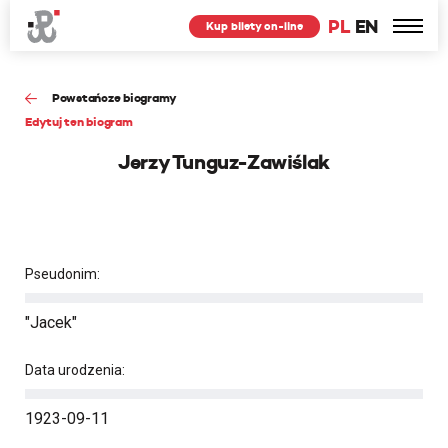
PL
EN
Kup bilety on-line
Powstańcze biogramy
Edytuj ten biogram
Jerzy Tunguz-Zawiślak
Pseudonim:
"Jacek"
Data urodzenia:
1923-09-11