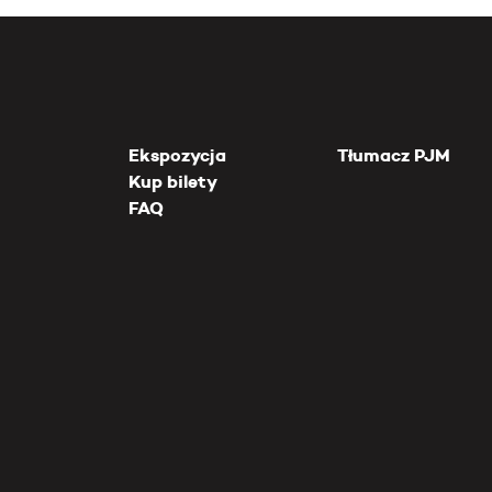
Ekspozycja
Tłumacz PJM
Kup bilety
FAQ