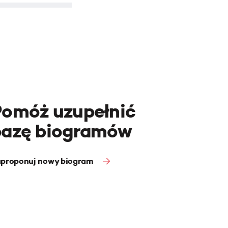
Pomóż uzupełnić
bazę biogramów
proponuj nowy biogram