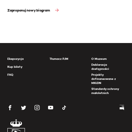
Zaproponuj nowy biogram
Ekspozycja
Tłumacz PJM
O Muzeum
Deklaracja
Kup bilety
dostępności
FAQ
Projekty
dofinansowane z
MKiDN
Standardy ochrony
małoletnich