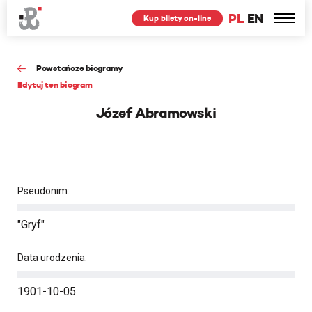
PL
EN
Kup bilety on-line
Powstańcze biogramy
Edytuj ten biogram
Józef Abramowski
Pseudonim:
"Gryf"
Data urodzenia:
1901-10-05