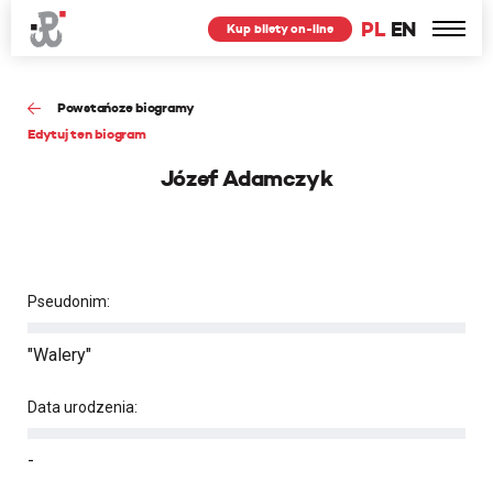
PL
EN
Kup bilety on-line
Powstańcze biogramy
Edytuj ten biogram
Józef Adamczyk
Pseudonim:
"Walery"
Data urodzenia:
-