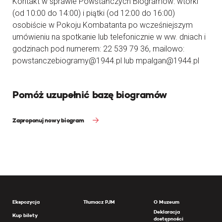
Kontakt w sprawie Powstańczych Biogramów: wtorki
(od 10:00 do 14:00) i piątki (od 12:00 do 16:00)
osobiście w Pokoju Kombatanta po wcześniejszym
umówieniu na spotkanie lub telefonicznie w ww. dniach i
godzinach pod numerem: 22 539 79 36, mailowo:
powstanczebiogramy@1944.pl lub mpalgan@1944.pl
Pomóż uzupełnić bazę biogramów
Zaproponuj nowy biogram
Ekspozycja
Tłumacz PJM
O Muzeum
Deklaracja
Kup bilety
dostępności