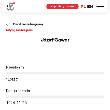
PL
EN
Kup bilety on-line
Powstańcze biogramy
Edytuj ten biogram
Józef Gawor
Pseudonim:
"Zorza"
Data urodzenia:
1924-11-25