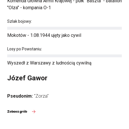
Komenda Główna Armii Krajowej - pułk "Baszta" - batalion
"Olza" - kompania O-1
Szlak bojowy:
Mokotów - 1.08.1944 ujęty jako cywil
Losy po Powstaniu:
Wyszedł z Warszawy z ludnością cywilną
Józef Gawor
Pseudonim:
"Zorza"
Zobacz grób