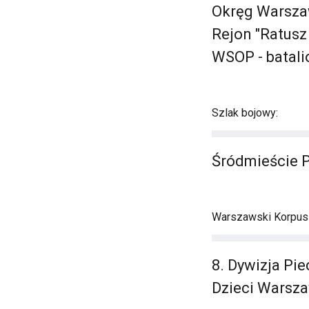
Okręg Warszaw
Rejon "Ratusz
WSOP - batalio
Szlak bojowy:
Śródmieście 
Warszawski Korpus A
8. Dywizja Pie
Dzieci Warsz