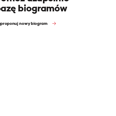
bazę biogramów
proponuj nowy biogram