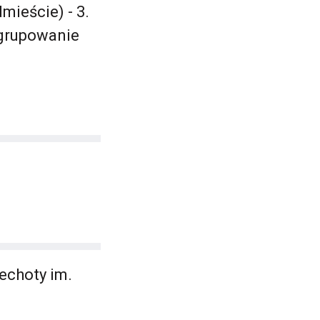
mieście) - 3.
zgrupowanie
iechoty im.