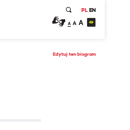
PL
EN
A
A
A
Edytuj ten biogram