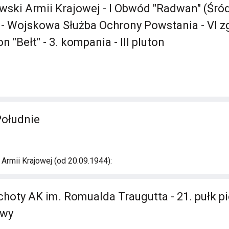
ski Armii Krajowej - I Obwód "Radwan" (Śród
 - Wojskowa Służba Ochrony Powstania - VI 
n "Bełt" - 3. kompania - III pluton
Południe
rmii Krajowej (od 20.09.1944):
choty AK im. Romualda Traugutta - 21. pułk p
awy