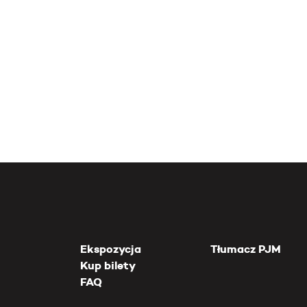
Ekspozycja
Tłumacz PJM
Kup bilety
FAQ