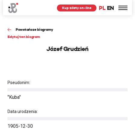
PL
EN
Kup bilety on-line
Powstańcze biogramy
Edytuj ten biogram
Józef Grudzień
Pseudonim:
"Kuba"
Data urodzenia:
1905-12-30