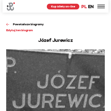
PL
EN
Kup bilety on-line
Powstańcze biogramy
Edytuj ten biogram
Józef Jurewicz