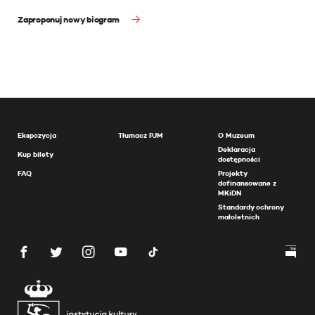
Zaproponuj nowy biogram
Ekspozycja
Tłumacz PJM
O Muzeum
Deklaracja
Kup bilety
dostępności
FAQ
Projekty
dofinansowane z
MKiDN
Standardy ochrony
małoletnich
Tablica na cmentarzu parafialnym w Żyrardowie. Fot. Mariusz i