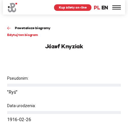
PL
EN
Kup bilety on-line
Powstańcze biogramy
Edytuj ten biogram
Józef Knyziak
Pseudonim:
"Ryś"
Data urodzenia:
1916-02-26