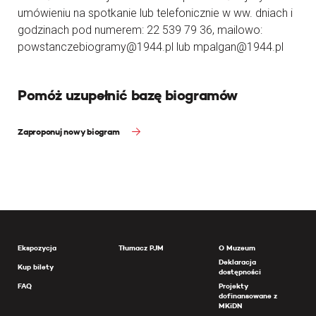
umówieniu na spotkanie lub telefonicznie w ww. dniach i
godzinach pod numerem: 22 539 79 36, mailowo:
powstanczebiogramy@1944.pl lub mpalgan@1944.pl
Pomóż uzupełnić bazę biogramów
Zaproponuj nowy biogram
Ekspozycja
Tłumacz PJM
O Muzeum
Deklaracja
Kup bilety
dostępności
FAQ
Projekty
dofinansowane z
MKiDN