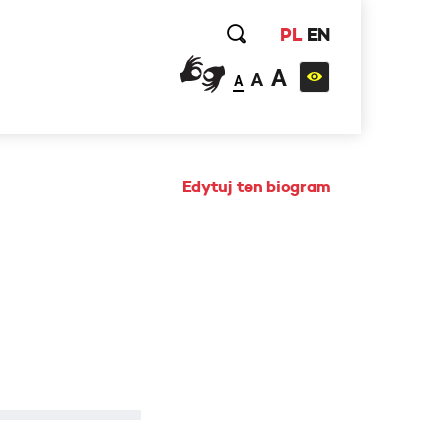
PL
EN
A
A
A
Edytuj ten biogram