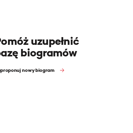
Pomóż uzupełnić
bazę biogramów
proponuj nowy biogram