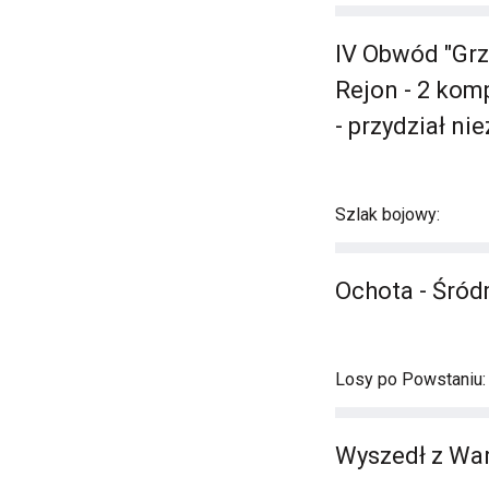
IV Obwód "Grz
Rejon - 2 komp
- przydział ni
Szlak bojowy:
Ochota - Śród
Losy po Powstaniu:
Wyszedł z War