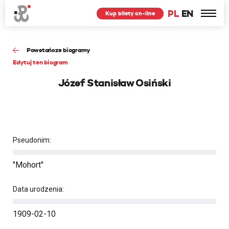
PL
EN
Kup bilety on-line
Powstańcze biogramy
Edytuj ten biogram
Józef Stanisław Osiński
Pseudonim:
"Mohort"
Data urodzenia:
1909-02-10