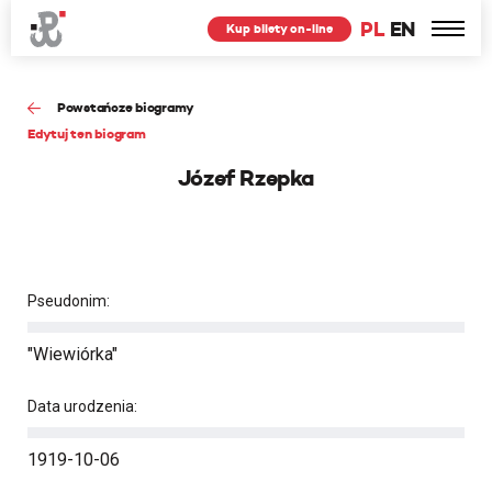
PL
EN
Kup bilety on-line
Powstańcze biogramy
Edytuj ten biogram
Józef Rzepka
Pseudonim:
"Wiewiórka"
Data urodzenia:
1919-10-06