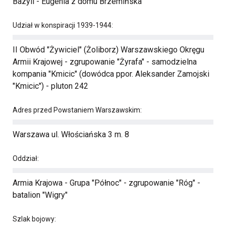
Bazyli - Eugenia z domu Brzemińska
Udział w konspiracji 1939-1944:
II Obwód "Żywiciel" (Żoliborz) Warszawskiego Okręgu
Armii Krajowej - zgrupowanie "Żyrafa" - samodzielna
kompania "Kmicic" (dowódca ppor. Aleksander Zamojski
"Kmicic") - pluton 242
Adres przed Powstaniem Warszawskim:
Warszawa ul. Włościańska 3 m. 8
Oddział:
Armia Krajowa - Grupa "Północ" - zgrupowanie "Róg" -
batalion "Wigry"
Szlak bojowy: