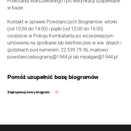
Powstania Warszawskiego i po weryfikacji uzupełniane
w bazie.
Kontakt w sprawie Powstańczych Biogramów: wtorki
(od 10:00 do 14:00) i piątki (od 12:00 do 16:00)
osobiście w Pokoju Kombatanta po wcześniejszym
umówieniu na spotkanie lub telefonicznie w ww. dniach i
godzinach pod numerem: 22 539 79 36, mailowo:
powstanczebiogramy@1944.pl lub mpalgan@1944.pl
Pomóż uzupełnić bazę biogramów
Zaproponuj nowy biogram