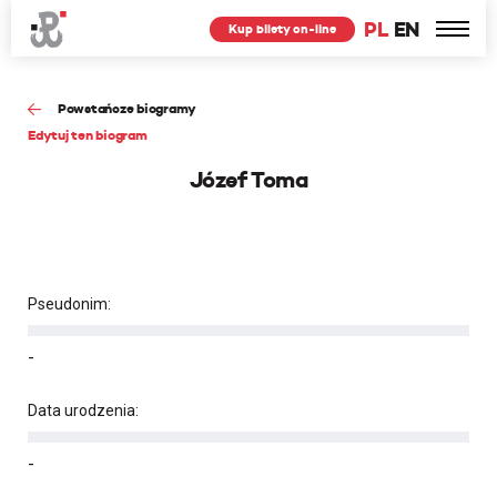
PL
EN
Kup bilety on-line
Powstańcze biogramy
Edytuj ten biogram
Józef Toma
Pseudonim:
-
Data urodzenia:
-