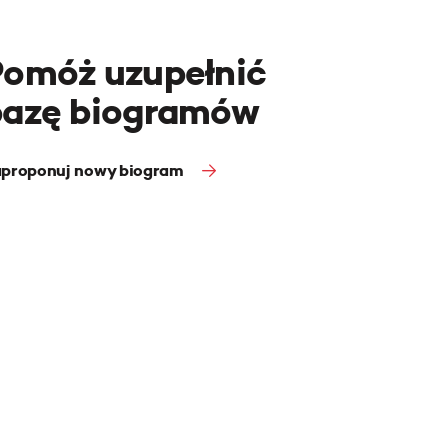
Pomóż uzupełnić
bazę biogramów
proponuj nowy biogram