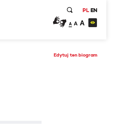
PL
EN
A
A
A
Edytuj ten biogram