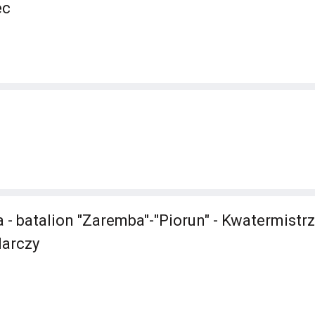
ec
 - batalion "Zaremba"-"Piorun" - Kwatermistr
darczy