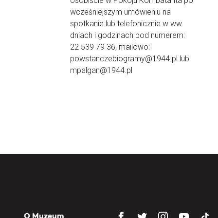
osobiście w Pokoju Kombatanta po
wcześniejszym umówieniu na
spotkanie lub telefonicznie w ww.
dniach i godzinach pod numerem:
22 539 79 36, mailowo:
powstanczebiogramy@1944.pl lub
mpalgan@1944.pl
O Muzeum