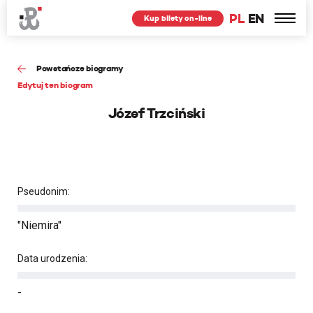
PL
EN
Kup bilety on-line
Powstańcze biogramy
Edytuj ten biogram
Józef Trzciński
Pseudonim:
"Niemira"
Data urodzenia:
-