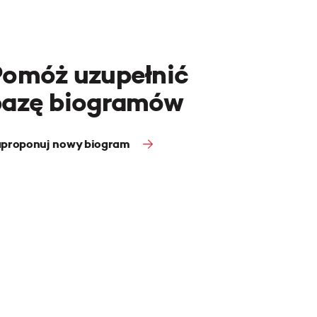
Pomóż uzupełnić
bazę biogramów
proponuj nowy biogram