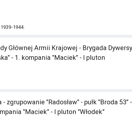
i 1939-1944:
 Głównej Armii Krajowej - Brygada Dywersy
śka" - 1. kompania "Maciek" - I pluton
 - zgrupowanie "Radosław" - pułk "Broda 53" -
ompania "Maciek” - I pluton "Włodek”