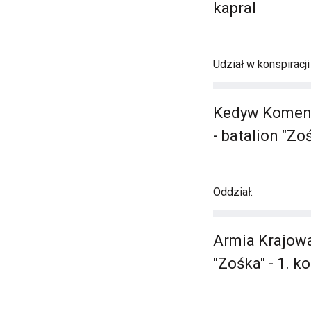
kapral
Udział w konspiracj
Kedyw Komendy
- batalion "Zo
Oddział:
Armia Krajowa
"Zośka" - 1. k