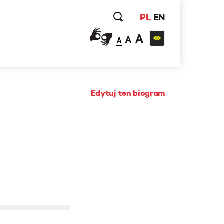
PL
EN
A
A
A
Edytuj ten biogram