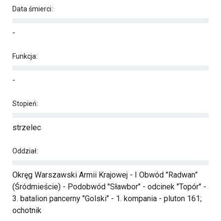
Data śmierci:
-
Funkcja:
-
Stopień:
strzelec
Oddział:
Okręg Warszawski Armii Krajowej - I Obwód "Radwan”
(Śródmieście) - Podobwód "Sławbor" - odcinek "Topór" -
3. batalion pancerny "Golski" - 1. kompania - pluton 161;
ochotnik