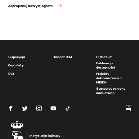
Zaproponuj nowy biogram
Ekspozycja
Tłumacz PJM
O Muzeum
Deklaracja
Kup bilety
dostępności
FAQ
Projekty
dofinansowane z
MKiDN
Standardy ochrony
małoletnich