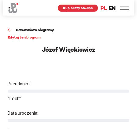
PL
EN
Kup bilety on-line
Powstańcze biogramy
Edytuj ten biogram
Józef Więckiewicz
Pseudonim:
"Lech"
Data urodzenia:
-