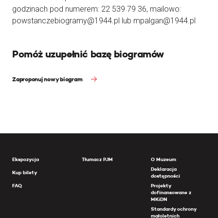
godzinach pod numerem: 22 539 79 36, mailowo:
powstanczebiogramy@1944.pl lub mpalgan@1944.pl
Pomóż uzupełnić bazę biogramów
Zaproponuj nowy biogram
Ekspozycja
Tłumacz PJM
O Muzeum
Deklaracja
Kup bilety
dostępności
FAQ
Projekty
dofinansowane z
MKiDN
Standardy ochrony
małoletnich