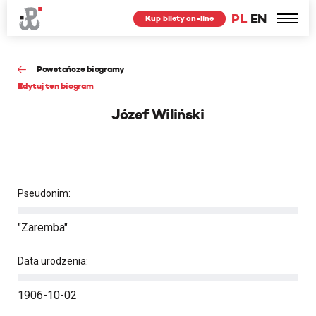
PL
EN
Kup bilety on-line
Powstańcze biogramy
Edytuj ten biogram
Józef Wiliński
Pseudonim:
"Zaremba"
Data urodzenia:
1906-10-02