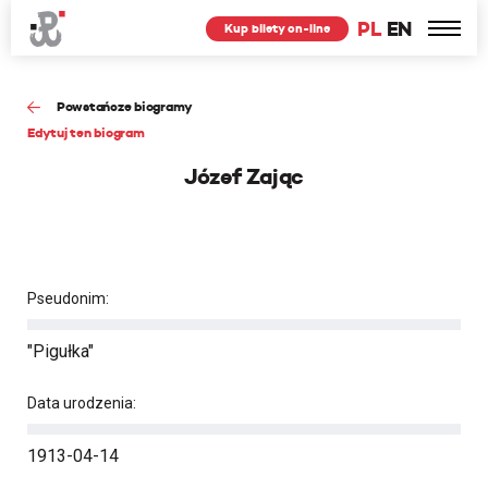
PL
EN
Kup bilety on-line
Powstańcze biogramy
Edytuj ten biogram
Józef Zając
Pseudonim:
"Pigułka"
Data urodzenia:
1913-04-14