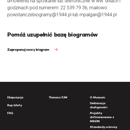
umówieniu na spotkanie lub telefonicznie w ww. dniach i
godzinach pod numerem: 22 539 79 36, mailowo:
powstanczebiogramy@1944.pl lub mpalgan@1944.pl
Pomóż uzupełnić bazę biogramów
Zaproponuj nowy biogram
Ekspozycja
Tłumacz PJM
O Muzeum
Deklaracja
Kup bilety
dostępności
FAQ
Projekty
dofinansowane z
MKiDN
Standardy ochrony