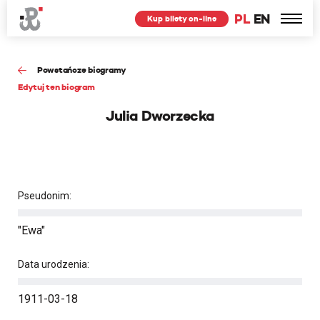
PL
EN
Kup bilety on-line
Powstańcze biogramy
Edytuj ten biogram
Julia Dworzecka
Pseudonim:
"Ewa"
Data urodzenia:
1911-03-18