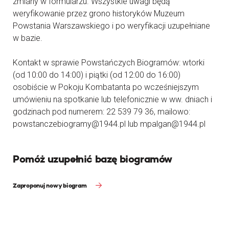
zmiany w formularzu. Wszystkie uwagi będą
weryfikowanie przez grono historyków Muzeum
Powstania Warszawskiego i po weryfikacji uzupełniane
w bazie.
Kontakt w sprawie Powstańczych Biogramów: wtorki
(od 10:00 do 14:00) i piątki (od 12:00 do 16:00)
osobiście w Pokoju Kombatanta po wcześniejszym
umówieniu na spotkanie lub telefonicznie w ww. dniach i
godzinach pod numerem: 22 539 79 36, mailowo:
powstanczebiogramy@1944.pl lub mpalgan@1944.pl
Pomóż uzupełnić bazę biogramów
Zaproponuj nowy biogram