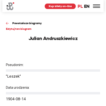
PL
EN
Kup bilety on-line
Powstańcze biogramy
Edytuj ten biogram
Julian Andruszkiewicz
Pseudonim:
"Leszek"
Data urodzenia:
1904-08-14