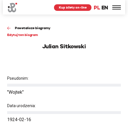
PL
EN
Kup bilety on-line
Powstańcze biogramy
Edytuj ten biogram
Julian Sitkowski
Pseudonim:
"Wojtek"
Data urodzenia:
1924-02-16