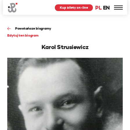
PL
EN
Kup bilety on-line
Powstańcze biogramy
Edytuj ten biogram
Karol Strusiewicz