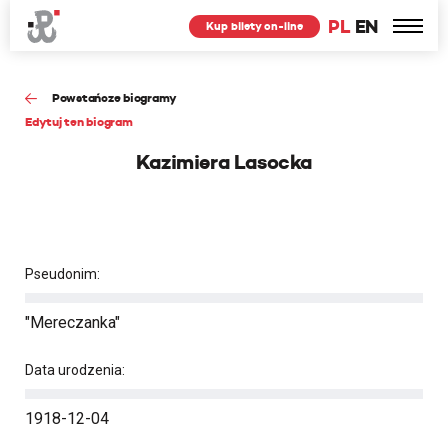
PL
EN
Kup bilety on-line
Powstańcze biogramy
Edytuj ten biogram
Kazimiera Lasocka
Pseudonim:
"Mereczanka"
Data urodzenia:
1918-12-04