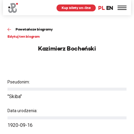
PL
EN
Kup bilety on-line
Powstańcze biogramy
Edytuj ten biogram
Kazimierz Bocheński
Pseudonim:
"Skiba"
Data urodzenia:
1920-09-16