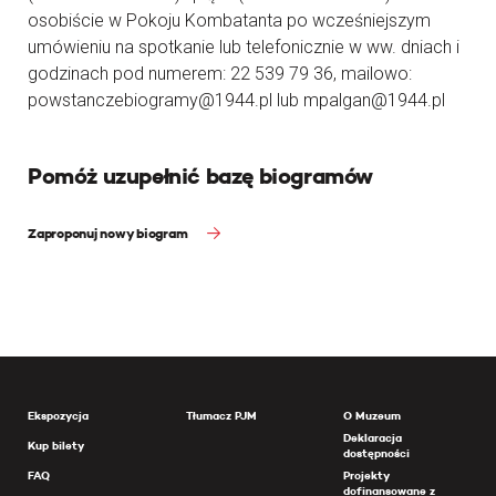
osobiście w Pokoju Kombatanta po wcześniejszym
umówieniu na spotkanie lub telefonicznie w ww. dniach i
godzinach pod numerem: 22 539 79 36, mailowo:
powstanczebiogramy@1944.pl lub mpalgan@1944.pl
Pomóż uzupełnić bazę biogramów
Zaproponuj nowy biogram
Ekspozycja
Tłumacz PJM
O Muzeum
Deklaracja
Kup bilety
dostępności
FAQ
Projekty
dofinansowane z