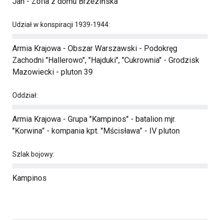
Jan - Zofia z domu Brzezińska
Udział w konspiracji 1939-1944:
Armia Krajowa - Obszar Warszawski - Podokręg
Zachodni "Hallerowo", "Hajduki", "Cukrownia" - Grodzisk
Mazowiecki - pluton 39
Oddział:
Armia Krajowa - Grupa "Kampinos" - batalion mjr.
"Korwina” - kompania kpt. "Mścisława” - IV pluton
Szlak bojowy:
Kampinos