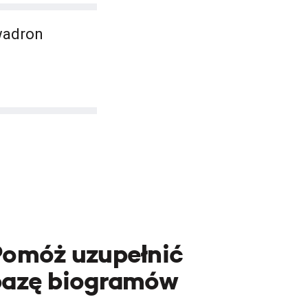
zwadron
Pomóż uzupełnić
bazę biogramów