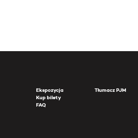
Ekspozycja
Tłumacz PJM
Kup bilety
FAQ