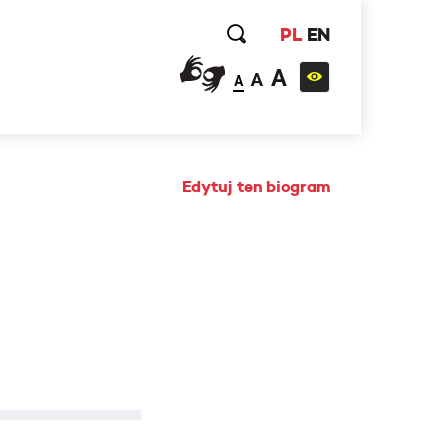
PL
EN
A
A
A
Edytuj ten biogram