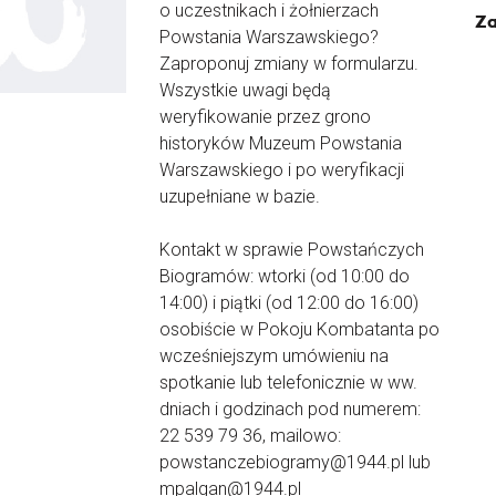
o uczestnikach i żołnierzach
Za
Powstania Warszawskiego?
Zaproponuj zmiany w formularzu.
Wszystkie uwagi będą
weryfikowanie przez grono
historyków Muzeum Powstania
Warszawskiego i po weryfikacji
uzupełniane w bazie.
Kontakt w sprawie Powstańczych
Biogramów: wtorki (od 10:00 do
14:00) i piątki (od 12:00 do 16:00)
osobiście w Pokoju Kombatanta po
wcześniejszym umówieniu na
spotkanie lub telefonicznie w ww.
dniach i godzinach pod numerem:
22 539 79 36, mailowo:
powstanczebiogramy@1944.pl lub
mpalgan@1944.pl