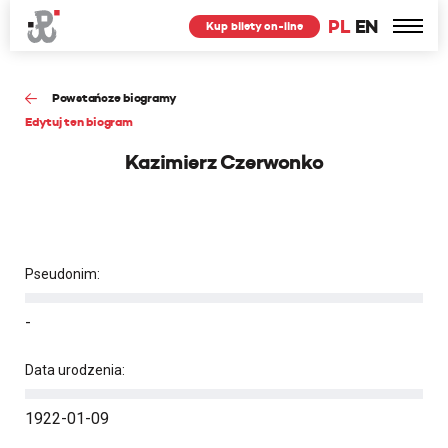
PL
EN
Kup bilety on-line
Powstańcze biogramy
Edytuj ten biogram
Kazimierz Czerwonko
Pseudonim:
-
Data urodzenia:
1922-01-09