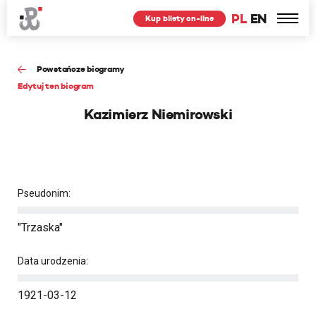
PL
EN
Kup bilety on-line
Powstańcze biogramy
Edytuj ten biogram
Kazimierz Niemirowski
Pseudonim:
"Trzaska"
Data urodzenia:
1921-03-12