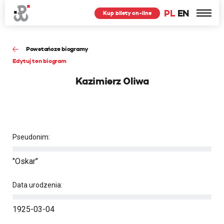
PL
EN
Kup bilety on-line
Powstańcze biogramy
Edytuj ten biogram
Kazimierz Oliwa
Pseudonim:
"Oskar"
Data urodzenia:
1925-03-04