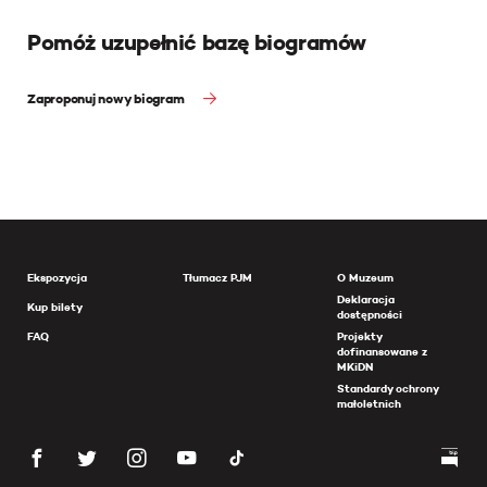
Pomóż uzupełnić bazę biogramów
Zaproponuj nowy biogram
Ekspozycja
Tłumacz PJM
O Muzeum
Deklaracja
Kup bilety
dostępności
FAQ
Projekty
dofinansowane z
MKiDN
Standardy ochrony
małoletnich