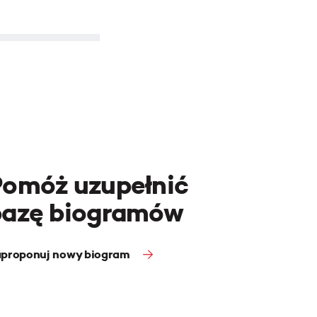
Pomóż uzupełnić
bazę biogramów
proponuj nowy biogram