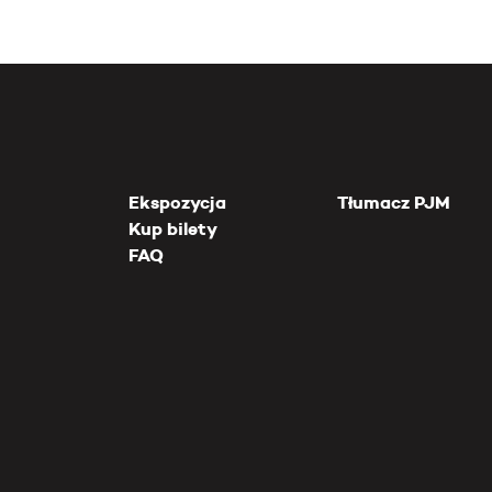
Ekspozycja
Tłumacz PJM
Kup bilety
FAQ