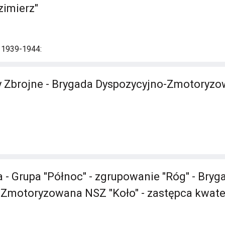
zimierz"
i 1939-1944:
y Zbrojne - Brygada Dyspozycyjno-Zmotoryz
 - Grupa "Północ" - zgrupowanie "Róg" - Bryg
-Zmotoryzowana NSZ "Koło" - zastępca kwate