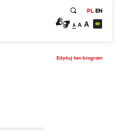
PL
EN
A
A
A
Edytuj ten biogram