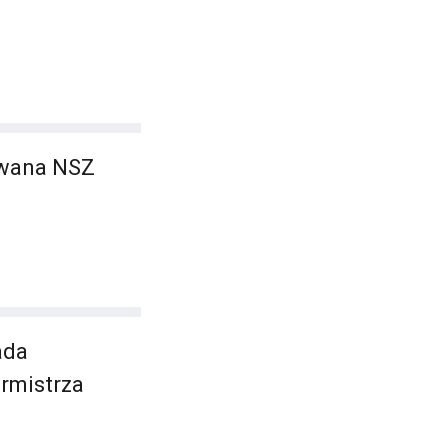
owana NSZ
ada
rmistrza