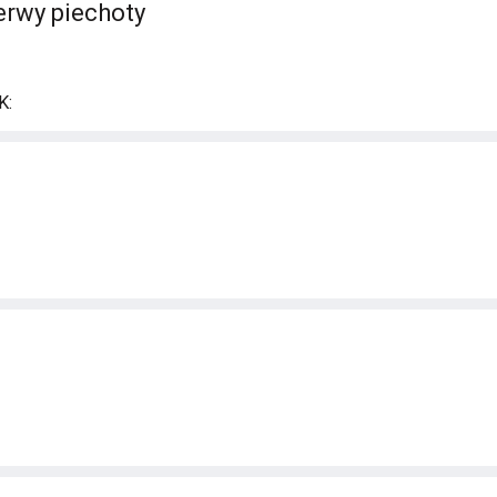
erwy piechoty
K: